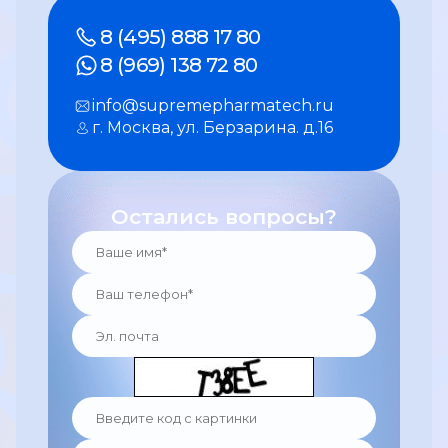
8 (495) 888 17 80
8 (969) 138 72 80
info@supremepharmatech.ru
г. Москва, ул. Берзарина. д.16
Остались вопросы?