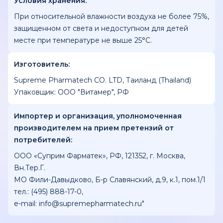
Условия хранения:
При относительной влажности воздуха не более 75%,
защищенном от света и недоступном для детей
месте при температуре не выше 25°С.
Изготовитель:
Supreme Pharmatech CO. LTD, Таиланд (Thailand)
Упаковщик: ООО "Витамер", РФ
Импортер и организация, уполномоченная
производителем на прием претензий от
потребителей:
ООО «Суприм Фарматек», PФ, 121352, г. Mocквa,
Вн.Тер.Г.
МО Фили-Давыдково, Б-р Славянский, д.9, к.1, пом.1/1
тeл.: (495) 888-17-0,
e-mail: info@supremepharmatech.ru"