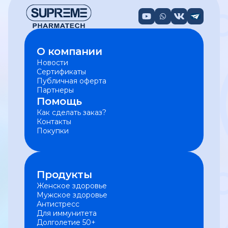
О компании
Новости
Сертификаты
Публичная оферта
Партнеры
Помощь
Как сделать заказ?
Контакты
Покупки
Продукты
Женское здоровье
Мужское здоровье
Антистресс
Для иммунитета
Долголетие 50+